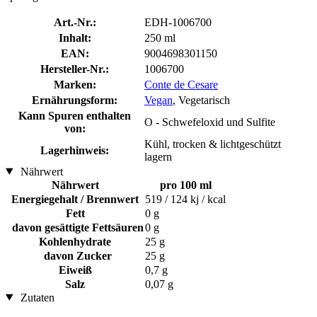
Art.-Nr.:
EDH-1006700
Inhalt:
250 ml
EAN:
9004698301150
Hersteller-Nr.:
1006700
Marken:
Conte de Cesare
Ernährungsform:
Vegan
, Vegetarisch
Kann Spuren enthalten
O - Schwefeloxid und Sulfite
von:
Kühl, trocken & lichtgeschützt
Lagerhinweis:
lagern
Nährwert
Nährwert
pro 100 ml
Energiegehalt / Brennwert
519 / 124 kj / kcal
Fett
0 g
davon gesättigte Fettsäuren
0 g
Kohlenhydrate
25 g
davon Zucker
25 g
Eiweiß
0,7 g
Salz
0,07 g
Zutaten