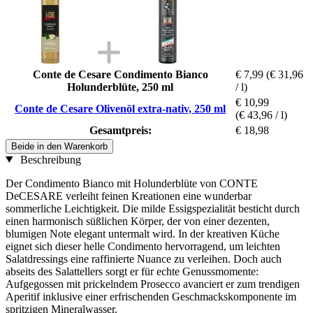
Conte de Cesare Condimento Bianco
€ 7,99
(€ 31,96
Holunderblüte, 250 ml
/ l)
€ 10,99
Conte de Cesare Olivenöl extra-nativ, 250 ml
(€ 43,96 / l)
Gesamtpreis:
€ 18,98
Beide in den Warenkorb
Beschreibung
Der Condimento Bianco mit Holunderblüte von CONTE
DeCESARE verleiht feinen Kreationen eine wunderbar
sommerliche Leichtigkeit. Die milde Essigspezialität besticht durch
einen harmonisch süßlichen Körper, der von einer dezenten,
blumigen Note elegant untermalt wird. In der kreativen Küche
eignet sich dieser helle Condimento hervorragend, um leichten
Salatdressings eine raffinierte Nuance zu verleihen. Doch auch
abseits des Salattellers sorgt er für echte Genussmomente:
Aufgegossen mit prickelndem Prosecco avanciert er zum trendigen
Aperitif inklusive einer erfrischenden Geschmackskomponente im
spritzigen Mineralwasser.