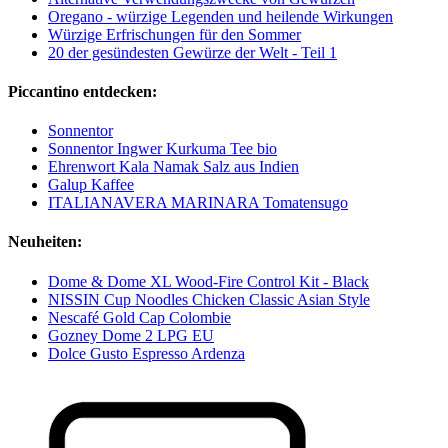
Oregano - würzige Legenden und heilende Wirkungen
Würzige Erfrischungen für den Sommer
20 der gesündesten Gewürze der Welt - Teil 1
Piccantino entdecken:
Sonnentor
Sonnentor Ingwer Kurkuma Tee bio
Ehrenwort Kala Namak Salz aus Indien
Galup Kaffee
ITALIANAVERA MARINARA Tomatensugo
Neuheiten:
Dome & Dome XL Wood-Fire Control Kit - Black
NISSIN Cup Noodles Chicken Classic Asian Style
Nescafé Gold Cap Colombie
Gozney Dome 2 LPG EU
Dolce Gusto Espresso Ardenza