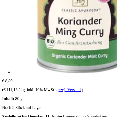
€ 8,89
(
€ 111,13 / kg
, inkl. 10% MwSt.
-
zzgl. Versand
)
Inhalt:
80 g
Noch 5 Stück auf Lager
Zustellung bis Dienstag, 11. August
, wenn du bis
Sonntag um