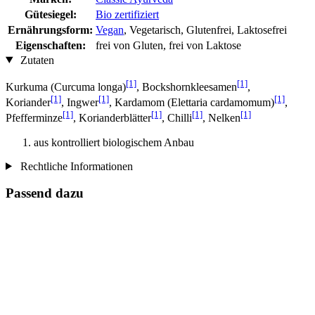
Gütesiegel:
Bio zertifiziert
Ernährungsform:
Vegan
, Vegetarisch, Glutenfrei, Laktosefrei
Eigenschaften:
frei von Gluten, frei von Laktose
Zutaten
[1]
[1]
Kurkuma (Curcuma longa)
, Bockshornkleesamen
,
[1]
[1]
[1]
Koriander
, Ingwer
, Kardamom (Elettaria cardamomum)
,
[1]
[1]
[1]
[1]
Pfefferminze
, Korianderblätter
, Chilli
, Nelken
aus kontrolliert biologischem Anbau
Rechtliche Informationen
Passend dazu