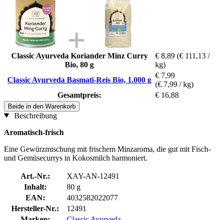
Classic Ayurveda Koriander Minz Curry
€ 8,89
(€ 111,13 /
Bio, 80 g
kg)
€ 7,99
Classic Ayurveda Basmati-Reis Bio, 1.000 g
(€ 7,99 / kg)
Gesamtpreis:
€ 16,88
Beide in den Warenkorb
Beschreibung
Aromatisch-frisch
Eine Gewürzmischung mit frischem Minzaroma, die gut mit Fisch-
und Gemüsecurrys in Kokosmilch harmoniert.
Art.-Nr.:
XAY-AN-12491
Inhalt:
80 g
EAN:
4032582022077
Hersteller-Nr.:
12491
Marken:
Classic Ayurveda