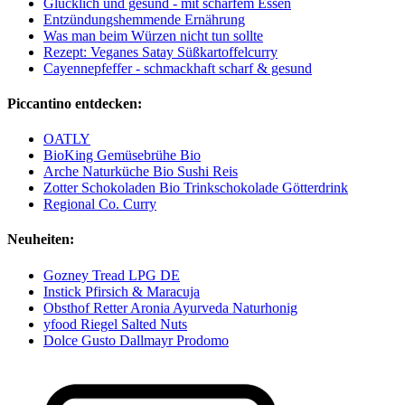
Glücklich und gesund - mit scharfem Essen
Entzündungshemmende Ernährung
Was man beim Würzen nicht tun sollte
Rezept: Veganes Satay Süßkartoffelcurry
Cayennepfeffer - schmackhaft scharf & gesund
Piccantino entdecken:
OATLY
BioKing Gemüsebrühe Bio
Arche Naturküche Bio Sushi Reis
Zotter Schokoladen Bio Trinkschokolade Götterdrink
Regional Co. Curry
Neuheiten:
Gozney Tread LPG DE
Instick Pfirsich & Maracuja
Obsthof Retter Aronia Ayurveda Naturhonig
yfood Riegel Salted Nuts
Dolce Gusto Dallmayr Prodomo