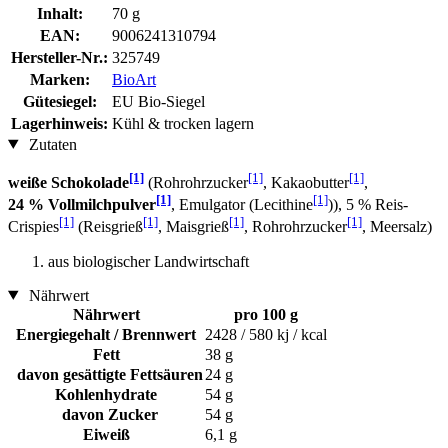
Inhalt:
70 g
EAN:
9006241310794
Hersteller-Nr.:
325749
Marken:
BioArt
Gütesiegel:
EU Bio-Siegel
Lagerhinweis:
Kühl & trocken lagern
Zutaten
[1]
[1]
[1]
weiße Schokolade
(Rohrohrzucker
, Kakaobutter
,
[1]
[1]
24 % Vollmilchpulver
, Emulgator (Lecithine
)), 5 % Reis-
[1]
[1]
[1]
[1]
Crispies
(Reisgrieß
, Maisgrieß
, Rohrohrzucker
, Meersalz)
aus biologischer Landwirtschaft
Nährwert
Nährwert
pro 100 g
Energiegehalt / Brennwert
2428 / 580 kj / kcal
Fett
38 g
davon gesättigte Fettsäuren
24 g
Kohlenhydrate
54 g
davon Zucker
54 g
Eiweiß
6,1 g