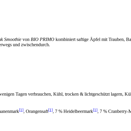
nk Smoothie
von
BIO PRIMO
kombiniert saftige Äpfel mit Trauben, B
nterwegs und zwischendurch.
enigen Tagen verbrauchen, Kühl, trocken & lichtgeschützt lagern, Kü
[1]
[1]
[1]
nanenmark
, Orangensaft
, 7 % Heidelbeermark
, 7 % Cranberry-