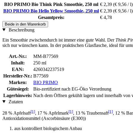
BIO PRIMO Bio Think Pink Smoothie, 250 ml
€ 2,39
(€ 9,56 / l)
BIO PRIMO Bio Hello Yellow Smoothie, 250 ml
€ 2,39
(€ 9,56 / l)
Gesamtpreis:
€ 4,78
Beide in den Warenkorb
Beschreibung
Ein Smoothie zwischendurch ist immer eine gute Wahl. Der
Think Pi
sich nur wünschen kann. In der praktischen Glasflasche, ideal für u
Art.-Nr.:
MM-B77569
Inhalt:
250 ml
EAN:
4260342237519
Hersteller-Nr.:
B77569
Marken:
BIO PRIMO
Gütesiegel:
Bio-zertifiziert nach EG-Öko Verordnung
Lagerhinweis:
Nach dem Öffnen gekühlt lagern und innerhalb von w
Zutaten
[1]
[1]
[1]
28 % Apfelsaft
, 17 % Apfelmark
, 13 % Traubensaft
, 12 % Ba
Antioxidationsmittel (Ascorbinsäure (E300))
aus kontrolliert biologischem Anbau