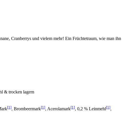
anane, Cranberrys und vielem mehr! Ein Früchtetraum, wie man ihn
hl & trocken lagern
[1]
[1]
[1]
[1]
Mark
, Brombeermark
, Acerolamark
, 0,2 % Leinmehl
,