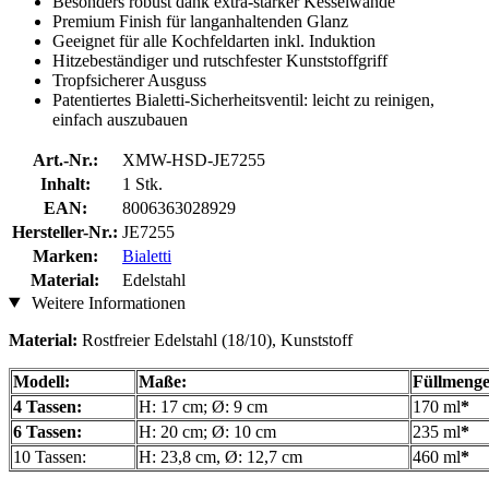
Besonders robust dank extra-starker Kesselwände
Premium Finish für langanhaltenden Glanz
Geeignet für alle Kochfeldarten inkl. Induktion
Hitzebeständiger und rutschfester Kunststoffgriff
Tropfsicherer Ausguss
Patentiertes Bialetti-Sicherheitsventil: leicht zu reinigen,
einfach auszubauen
Art.-Nr.:
XMW-HSD-JE7255
Inhalt:
1 Stk.
EAN:
8006363028929
Hersteller-Nr.:
JE7255
Marken:
Bialetti
Material:
Edelstahl
Weitere Informationen
Material:
Rostfreier Edelstahl (18/10), Kunststoff
Modell:
Maße:
Füllmenge
4 Tassen:
H: 17 cm; Ø: 9 cm
170 ml
*
6 Tassen:
H: 20 cm; Ø: 10 cm
235 ml
*
10 Tassen:
H: 23,8 cm, Ø: 12,7 cm
460 ml
*