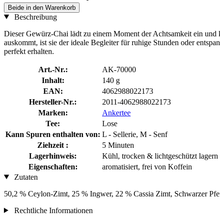
Beide in den Warenkorb
Beschreibung
Dieser Gewürz-Chai lädt zu einem Moment der Achtsamkeit ein un
auskommt, ist sie der ideale Begleiter für ruhige Stunden oder entspa
perfekt erhalten.
Art.-Nr.:
AK-70000
Inhalt:
140 g
EAN:
4062988022173
Hersteller-Nr.:
2011-4062988022173
Marken:
Ankertee
Tee:
Lose
Kann Spuren enthalten von:
L - Sellerie, M - Senf
Ziehzeit :
5 Minuten
Lagerhinweis:
Kühl, trocken & lichtgeschützt lagern
Eigenschaften:
aromatisiert, frei von Koffein
Zutaten
50,2 % Ceylon-Zimt, 25 % Ingwer, 22 % Cassia Zimt, Schwarzer Pfe
Rechtliche Informationen