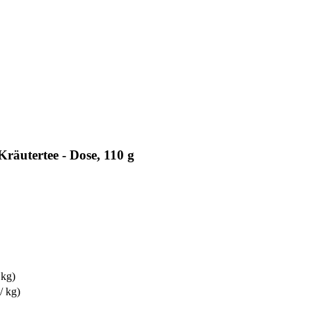
räutertee - Dose, 110 g
 kg)
/ kg)