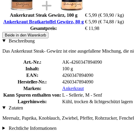
Ankerkraut Steak Gewürz, 100 g
€ 5,99
(€ 59,90 / kg)
Ankerkraut Bratkartoffel Gewürz, 80 g
€ 5,99
(€ 74,88 / kg)
Gesamtpreis:
€ 11,98
Beide in den Warenkorb
Beschreibung
Das Ankerkraut Steak- Gewürz ist eine ausgefallene Mischung, die ni
Art.-Nr.:
AK-4260347894090
Inhalt:
100 g
EAN:
4260347894090
Hersteller-Nr.:
4260347894090
Marken:
Ankerkraut
Kann Spuren enthalten von:
L - Sellerie, M - Senf
Lagerhinweis:
Kühl, trocken & lichtgeschützt lagern
Zutaten
Meersalz, Paprika, Knoblauch, Zwiebel, Pfeffer, Rohrzucker, Fenche
Rechtliche Informationen