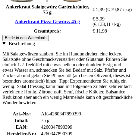
Ankerkraut Salatgewürz Gartenkräuter,
€ 5,99
(€ 79,87 / kg)
75 g
€ 5,99
Ankerkraut Pizza Gewürz, 45 g
(€ 133,11 / kg)
Gesamtpreis:
€ 11,98
Beide in den Warenkorb
Beschreibung
Mit Salatgewürzen zaubern Sie im Handumdrehen eine leckere
Salatsoße ohne Geschmacksverstärker oder Glutamat. Rühren Sie
einfach 1-2 Teelöffel mit etwas hellem oder dunklen Essig und
etwas Wasser an, schmecken Sie bei Bedarf mit Salz, Pfeffer und
Zucker ab und geben Sie Pflanzenöl (am besten Olivenöl, dieses ist
besonders aromatisch) hinzu. Tipp: Experimentieren Sie ruhig ein
wenig! Salat-Dressing kann man mit folgenden Zutaten sehr einfach
verfeinern: Honig, Zitronensaft, Senf, frische Kräuter, Balsamico
Reduktion aber auch ein wenig Marmelade kann oft geschmackliche
Wunder bewirken.
Art.-Nr.:
AK-4260347890399
Inhalt:
75 g
EAN:
4260347890399
Hersteller-Nr.:
4260347890399