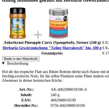
Häufig zusammen gekauft mit Herbaria Gewürzmisch
Ankerkraut Pineapple Curry (Spongebob), Streuer (240 g)
€ 8,
Herbaria Gewürzmischung "Tajine Marrakesch" bio, 100 g
€ 8,
Gesamtpreis:
€ 1
Beide in den Warenkorb
Beschreibung
Hol dir das tropische Flair aus Bikini Bottom direkt nach Hause mit 
fruchtig-exotische Note, für die selbst Plankton seine Pläne ändern 
Abenteuer in deiner heimischen Küche.
Art.-Nr.:
AK-4062988018190-A
Inhalt:
240 g
EAN:
4062988018190
Hersteller-Nr.:
9750-4062988018190