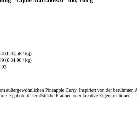
ung "Tajine Marrakesch" bio, 100 g
54
(€ 35,58 / kg)
49
(€ 84,90 / kg)
7,03
dem außergewöhnlichen Pineapple Curry. Inspiriert von der berühmten A
würde. Egal ob für fernöstliche Pfannen oder kreative Eigenkreationen 