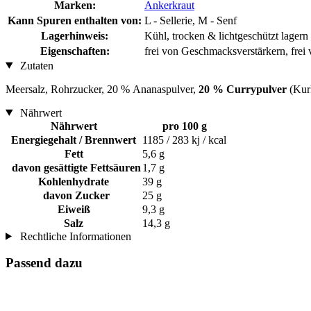
Marken:
Ankerkraut
Kann Spuren enthalten von:
L - Sellerie, M - Senf
Lagerhinweis:
Kühl, trocken & lichtgeschützt lagern
Eigenschaften:
frei von Geschmacksverstärkern, frei
Zutaten
Meersalz, Rohrzucker, 20 % Ananaspulver,
20 % Currypulver
(Kur
Nährwert
Nährwert
pro 100 g
Energiegehalt / Brennwert
1185 / 283 kj / kcal
Fett
5,6 g
davon gesättigte Fettsäuren
1,7 g
Kohlenhydrate
39 g
davon Zucker
25 g
Eiweiß
9,3 g
Salz
14,3 g
Rechtliche Informationen
Passend dazu