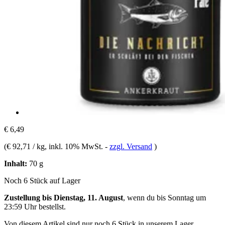
€ 6,49
(
€ 92,71 / kg
, inkl. 10% MwSt.
-
zzgl. Versand
)
Inhalt:
70 g
Noch 6 Stück auf Lager
Zustellung bis Dienstag, 11. August
, wenn du bis
Sonntag um
23:59 Uhr
bestellst.
Von diesem Artikel sind nur noch 6 Stück in unserem Lager.