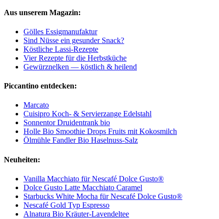
Aus unserem Magazin:
Gölles Essigmanufaktur
Sind Nüsse ein gesunder Snack?
Köstliche Lassi-Rezepte
Vier Rezepte für die Herbstküche
Gewürznelken — köstlich & heilend
Piccantino entdecken:
Marcato
Cuisipro Koch- & Servierzange Edelstahl
Sonnentor Druidentrank bio
Holle Bio Smoothie Drops Fruits mit Kokosmilch
Ölmühle Fandler Bio Haselnuss-Salz
Neuheiten:
Vanilla Macchiato für Nescafé Dolce Gusto®
Dolce Gusto Latte Macchiato Caramel
Starbucks White Mocha für Nescafé Dolce Gusto®
Nescafé Gold Typ Espresso
Alnatura Bio Kräuter-Lavendeltee