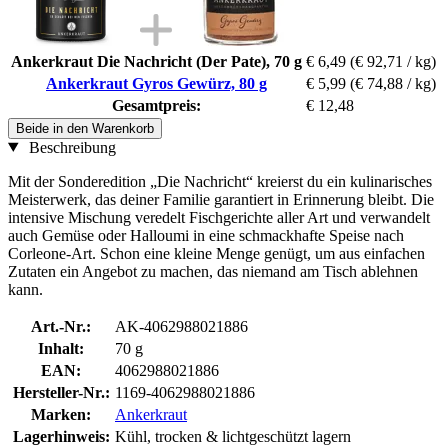
Ankerkraut Die Nachricht (Der Pate), 70 g
€ 6,49
(€ 92,71 / kg)
Ankerkraut Gyros Gewürz, 80 g
€ 5,99
(€ 74,88 / kg)
Gesamtpreis:
€ 12,48
Beide in den Warenkorb
Beschreibung
Mit der Sonderedition „Die Nachricht“ kreierst du ein kulinarisches
Meisterwerk, das deiner Familie garantiert in Erinnerung bleibt. Die
intensive Mischung veredelt Fischgerichte aller Art und verwandelt
auch Gemüse oder Halloumi in eine schmackhafte Speise nach
Corleone-Art. Schon eine kleine Menge genügt, um aus einfachen
Zutaten ein Angebot zu machen, das niemand am Tisch ablehnen
kann.
Art.-Nr.:
AK-4062988021886
Inhalt:
70 g
EAN:
4062988021886
Hersteller-Nr.:
1169-4062988021886
Marken:
Ankerkraut
Lagerhinweis:
Kühl, trocken & lichtgeschützt lagern