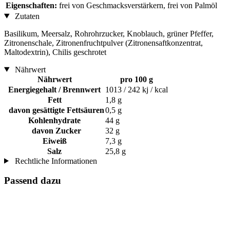
Eigenschaften:
frei von Geschmacksverstärkern, frei von Palmöl
Zutaten
Basilikum, Meersalz, Rohrohrzucker, Knoblauch, grüner Pfeffer,
Zitronenschale, Zitronenfruchtpulver (Zitronensaftkonzentrat,
Maltodextrin), Chilis geschrotet
Nährwert
Nährwert
pro 100 g
Energiegehalt / Brennwert
1013 / 242 kj / kcal
Fett
1,8 g
davon gesättigte Fettsäuren
0,5 g
Kohlenhydrate
44 g
davon Zucker
32 g
Eiweiß
7,3 g
Salz
25,8 g
Rechtliche Informationen
Passend dazu