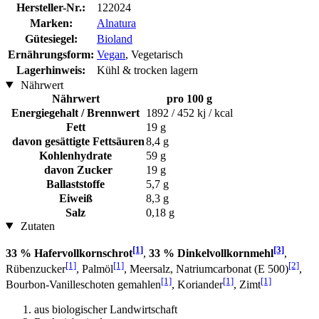
Hersteller-Nr.:
122024
Marken:
Alnatura
Gütesiegel:
Bioland
Ernährungsform:
Vegan
, Vegetarisch
Lagerhinweis:
Kühl & trocken lagern
Nährwert
Nährwert
pro 100 g
Energiegehalt / Brennwert
1892 / 452 kj / kcal
Fett
19 g
davon gesättigte Fettsäuren
8,4 g
Kohlenhydrate
59 g
davon Zucker
19 g
Ballaststoffe
5,7 g
Eiweiß
8,3 g
Salz
0,18 g
Zutaten
[1]
[3]
33 % Hafervollkornschrot
,
33 % Dinkelvollkornmehl
,
[1]
[1]
[2]
Rübenzucker
, Palmöl
, Meersalz, Natriumcarbonat (E 500)
,
[1]
[1]
[1]
Bourbon-Vanilleschoten gemahlen
, Koriander
, Zimt
aus biologischer Landwirtschaft